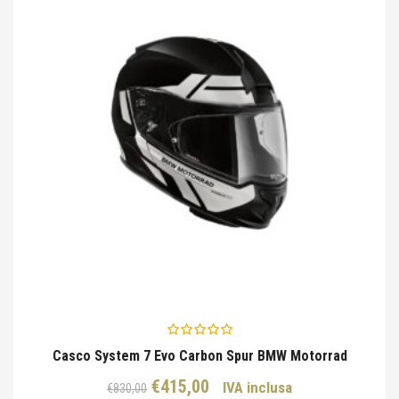
Casco System 7 Evo Carbon Spur BMW Motorrad
Il
Il
€
415,00
IVA inclusa
€
830,00