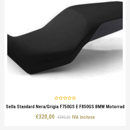
Sella Standard Nera/grigia F750GS E F850GS BMW Motorrad
Il
Il
€
320,00
IVA inclusa
€
390,00
prezzo
prezzo