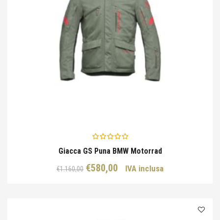
Giacca GS Puna BMW Motorrad
Il
Il
€
580,00
IVA inclusa
€
1.160,00
prezzo
prezzo
originale
attuale
era:
è:
€1.160,00.
€580,00.