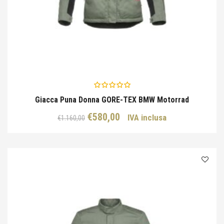
Giacca Puna Donna GORE-TEX BMW Motorrad
Il
Il
€
580,00
IVA inclusa
€
1.160,00
prezzo
prezzo
originale
attuale
era:
è:
€1.160,00.
€580,00.