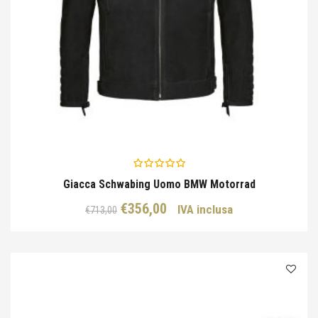
Giacca Schwabing Uomo BMW Motorrad
Il
Il
€
356,00
IVA inclusa
€
713,00
prezzo
prezzo
originale
attuale
era:
è:
€713,00.
€356,00.