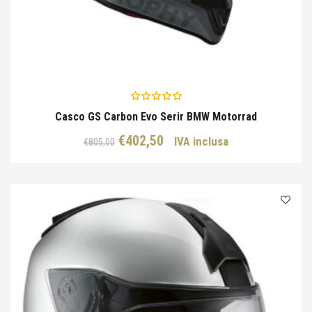
Casco GS Carbon Evo Serir BMW Motorrad
Il
Il
€
402,50
IVA inclusa
€
805,00
prezzo
prezzo
originale
attuale
era:
è:
€805,00.
€402,50.