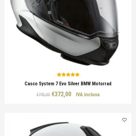
Casco System 7 Evo Silver BMW Motorrad
Il
Il
€
372,00
IVA inclusa
€
745,00
prezzo
prezzo
originale
attuale
era:
è:
€745,00.
€372,00.