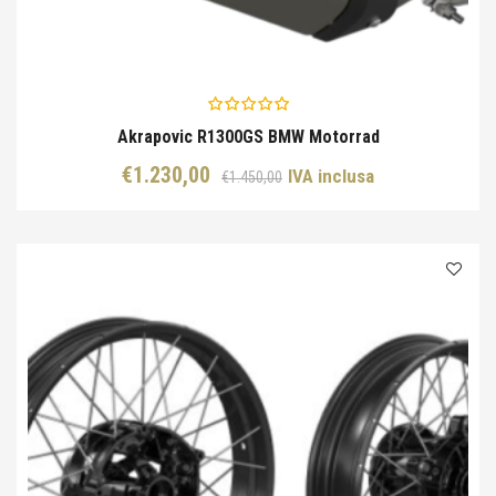
Akrapovic R1300GS BMW Motorrad
Il
Il
€
1.230,00
IVA inclusa
€
1.450,00
prezzo
prezzo
originale
attuale
era:
è:
€1.450,00.
€1.230,00.