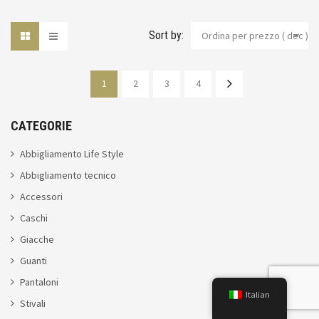
originale
attuale
era:
è:
€390,00.
€320,00.
Sort by:
Ordina per prezzo ( dec )
1
2
3
4
CATEGORIE
Abbigliamento Life Style
Abbigliamento tecnico
Accessori
Caschi
Giacche
Guanti
Pantaloni
Italian
Stivali