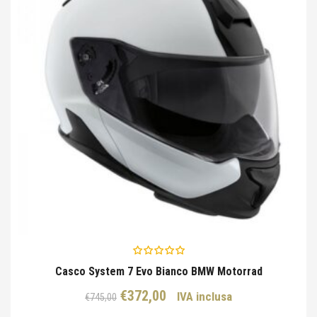
Casco System 7 Evo Bianco BMW Motorrad
Il
Il
€
372,00
IVA inclusa
€
745,00
prezzo
prezzo