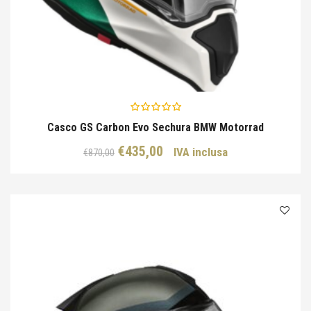
Casco GS Carbon Evo Sechura BMW Motorrad
Il
Il
€
435,00
IVA inclusa
€
870,00
prezzo
prezzo
originale
attuale
era:
è:
€870,00.
€435,00.