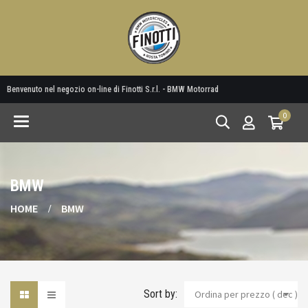
Benvenuto nel negozio on-line di Finotti S.r.l. - BMW Motorrad
0
Toggle
navigation
BMW
HOME
BMW
Sort by:
Ordina per prezzo ( dec )