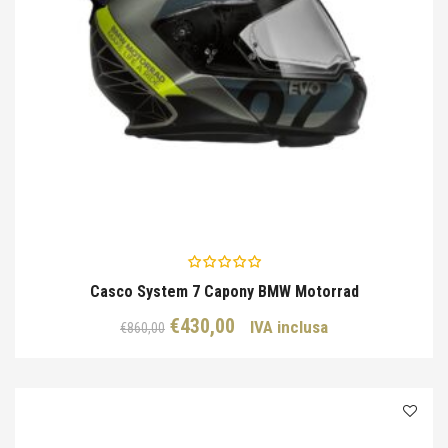
Casco System 7 Capony BMW Motorrad
Il
Il
€
430,00
IVA inclusa
€
860,00
prezzo
prezzo
originale
attuale
era:
è:
€860,00.
€430,00.