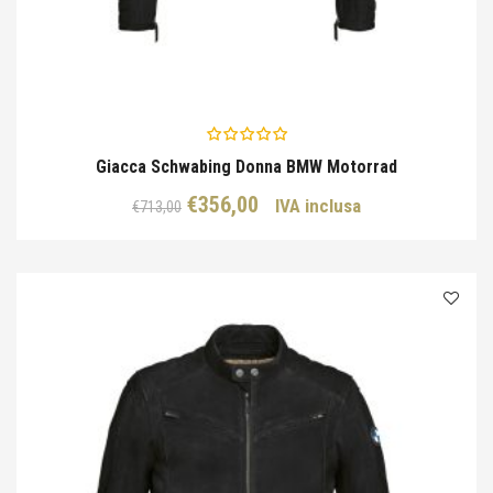
Giacca Schwabing Donna BMW Motorrad
Il
Il
€
356,00
IVA inclusa
€
713,00
prezzo
prezzo
originale
attuale
era:
è:
€713,00.
€356,00.