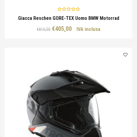
Giacca Reschen GORE-TEX Uomo BMW Motorrad
Il
Il
€
405,00
IVA inclusa
€
810,00
prezzo
prezzo
originale
attuale
era:
è:
€810,00.
€405,00.