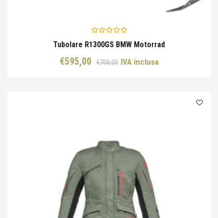
Tubolare R1300GS BMW Motorrad
Il
Il
€
595,00
IVA inclusa
€
700,00
prezzo
prezzo
originale
attuale
era:
è:
€700,00.
€595,00.