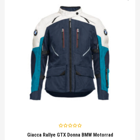
€1.206,00.
€603,00.
Giacca Rallye GTX Donna BMW Motorrad