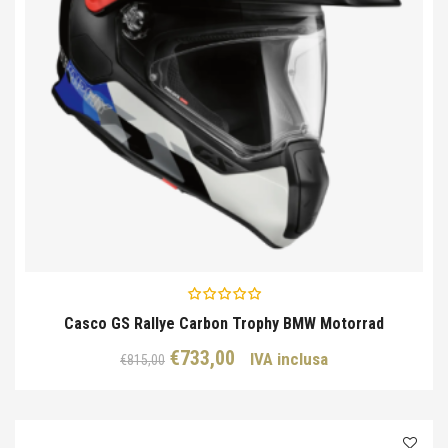
Casco GS Rallye Carbon Trophy BMW Motorrad
Il
Il
€
733,00
IVA inclusa
€
815,00
prezzo
prezzo
originale
attuale
era:
è: