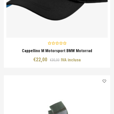
Cappellino M Motorsport BMW Motorrad
Il
Il
€
22,00
IVA inclusa
€
30,00
prezzo
prezzo
originale
attuale
era:
è:
€30,00.
€22,00.