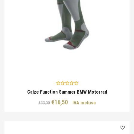
Calze Function Summer BMW Motorrad
Il
Il
€
16,50
IVA inclusa
€
33,00
prezzo
prezzo
originale
attuale
era:
è:
€33,00.
€16,50.