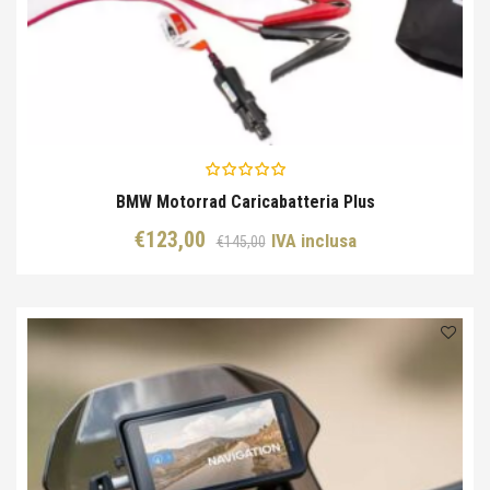
BMW Motorrad Caricabatteria Plus
Il
Il
€
123,00
IVA inclusa
€
145,00
prezzo
prezzo
originale
attuale
era:
è:
€145,00.
€123,00.