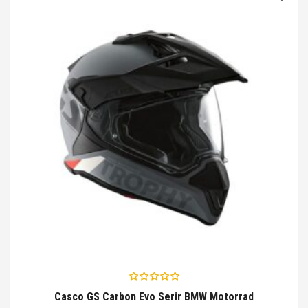
€815,00.
€733,00.
Casco GS Carbon Evo Serir BMW Motorrad