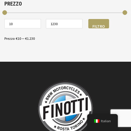
PREZZO
FILTRO
Prezzo:
€10
—
€1.230
Italian