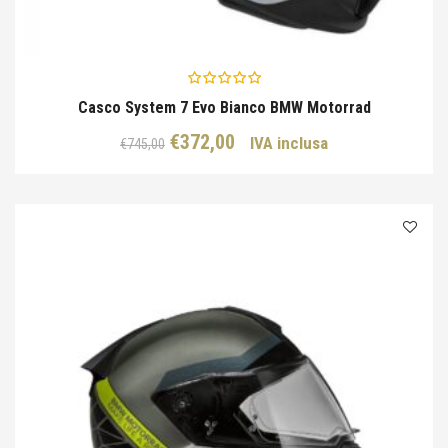
Casco System 7 Evo Bianco BMW Motorrad
Il
Il
€
372,00
IVA inclusa
€
745,00
prezzo
prezzo
originale
attuale
era:
è:
€745,00.
€372,00.