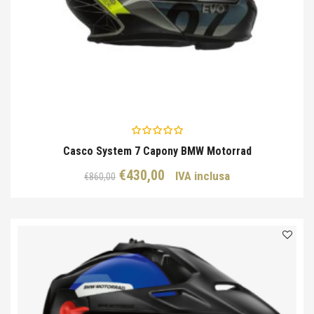
Casco System 7 Capony BMW Motorrad
Il
Il
€
430,00
IVA inclusa
€
860,00
prezzo
prezzo
originale
attuale
era:
è:
€860,00.
€430,00.