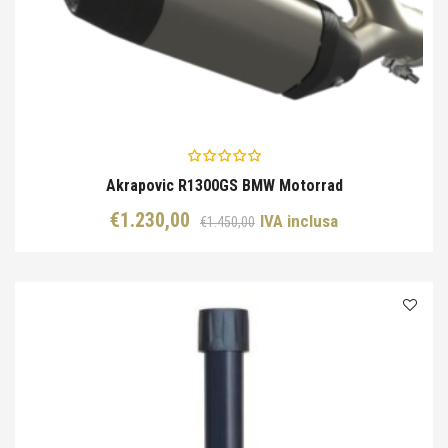
Akrapovic R1300GS BMW Motorrad
Il
Il
€
1.230,00
IVA inclusa
€
1.450,00
prezzo
prezzo
originale
attuale
era:
è:
€1.450,00.
€1.230,00.