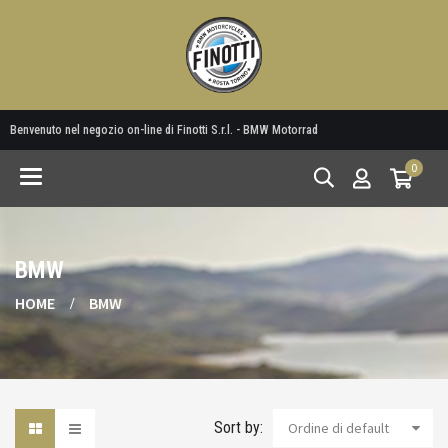
Benvenuto nel negozio on-line di Finotti S.r.l. - BMW Motorrad
0
Toggle
navigation
BMW
HOME
BMW
Sort by:
Ordine di default