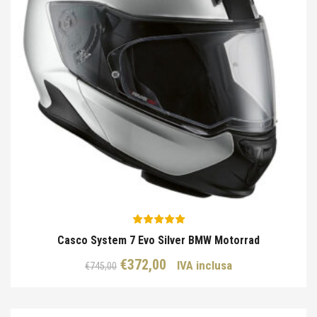
Casco System 7 Evo Silver BMW Motorrad
Il
Il
€
372,00
IVA inclusa
€
745,00
prezzo
prezzo
originale
attuale
era:
è: