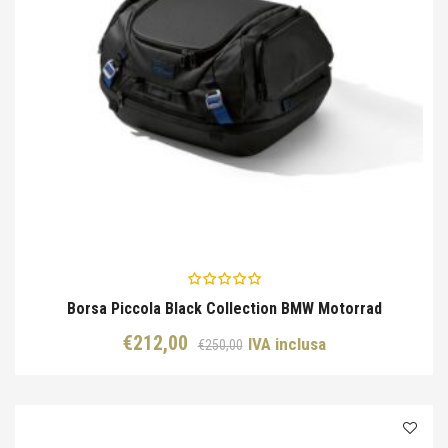
Borsa Piccola Black Collection BMW Motorrad
Il
Il
€
212,00
IVA inclusa
€
250,00
prezzo
prezzo
originale
attuale
era:
è:
€250,00.
€212,00.