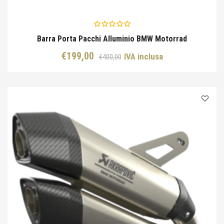
Barra Porta Pacchi Alluminio BMW Motorrad
Il
Il
€
199,00
IVA inclusa
€
400,00
prezzo
prezzo
originale
attuale
era:
è:
€400,00.
€199,00.