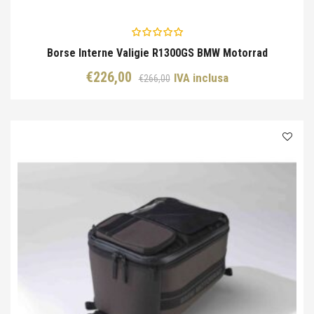
Borse Interne Valigie R1300GS BMW Motorrad
Il
Il
€
226,00
IVA inclusa
€
266,00
prezzo
prezzo
originale
attuale
era:
è:
€266,00.
€226,00.