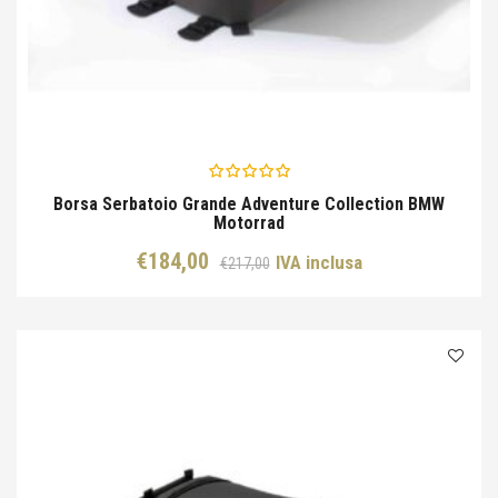
Borsa Serbatoio Grande Adventure Collection BMW
Motorrad
Il
Il
€
184,00
IVA inclusa
€
217,00
prezzo
prezzo
originale
attuale
era:
è:
€217,00.
€184,00.