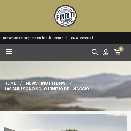
Benvenuto nel negozio on-line di Finotti S.r.l. - BMW Motorrad
0
Toggle
navigation
HOME
NEWS FINOTTI BMW
100 ANNI SONO SOLO L’INIZIO DEL VIAGGIO