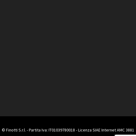
© Finotti S.r.l. - Partita Iva: IT01039780018 - Licenza SIAE Internet AMC 3881