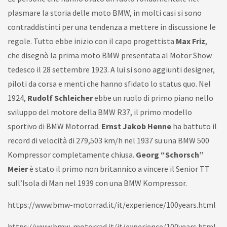
plasmare la storia delle moto BMW, in molti casi si sono
contraddistinti per una tendenza a mettere in discussione le
regole. Tutto ebbe inizio con il capo progettista
Max Friz
,
che disegnò la prima moto BMW presentata al Motor Show
tedesco il 28 settembre 1923. A lui si sono aggiunti designer,
piloti da corsa e menti che hanno sfidato lo status quo. Nel
1924,
Rudolf Schleicher
ebbe un ruolo di primo piano nello
sviluppo del motore della BMW R37, il primo modello
sportivo di BMW Motorrad.
Ernst Jakob Henne
ha battuto il
record di velocità di 279,503 km/h nel 1937 su una BMW 500
Kompressor completamente chiusa.
Georg “Schorsch”
Meier
è stato il primo non britannico a vincere il Senior TT
sull’Isola di Man nel 1939 con una BMW Kompressor.
https://www.bmw-motorrad.it/it/experience/100years.html
https://www.bmw-motorrad.it/it/experience/100years.html