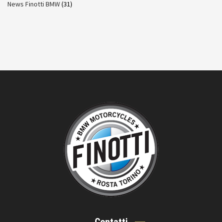
News Finotti BMW
(31)
Contatti