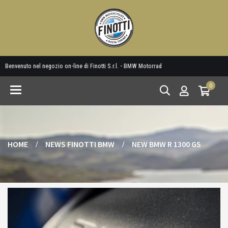
Benvenuto nel negozio on-line di Finotti S.r.l. - BMW Motorrad
0
Toggle
navigation
HOME
NEWS FINOTTI BMW
NEW BMW R 1300 GS