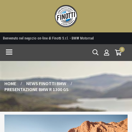
Benvenuto nel negozio on-line di Finotti S.r.l. - BMW Motorrad
0
Toggle
navigation
HOME
NEWS FINOTTI BMW
PRESENTAZIONE BMW R 1300 GS