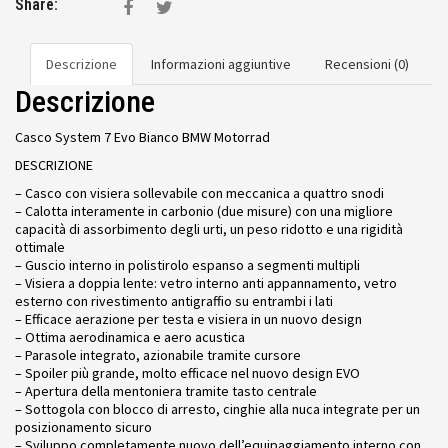
Share:
Descrizione
Informazioni aggiuntive
Recensioni (0)
Descrizione
Casco System 7 Evo Bianco BMW Motorrad
DESCRIZIONE
– Casco con visiera sollevabile con meccanica a quattro snodi
– Calotta interamente in carbonio (due misure) con una migliore
capacità di assorbimento degli urti, un peso ridotto e una rigidità
ottimale
– Guscio interno in polistirolo espanso a segmenti multipli
– Visiera a doppia lente: vetro interno anti appannamento, vetro
esterno con rivestimento antigraffio su entrambi i lati
– Efficace aerazione per testa e visiera in un nuovo design
– Ottima aerodinamica e aero acustica
– Parasole integrato, azionabile tramite cursore
– Spoiler più grande, molto efficace nel nuovo design EVO
– Apertura della mentoniera tramite tasto centrale
– Sottogola con blocco di arresto, cinghie alla nuca integrate per un
posizionamento sicuro
– Sviluppo completamente nuovo dell’equipaggiamento interno con