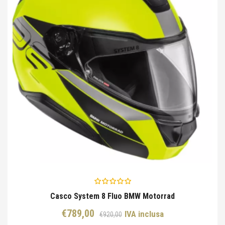
Casco System 8 Fluo BMW Motorrad
Il
Il
€
789,00
IVA inclusa
€
920,00