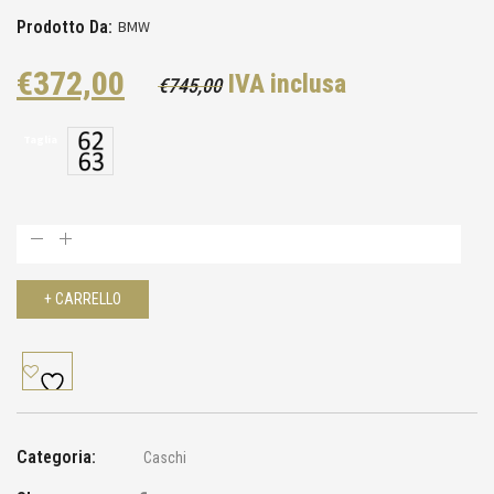
Prodotto Da:
BMW
Il
Il
€
372,00
IVA inclusa
€
745,00
prezzo
prezzo
Taglia
originale
attuale
era:
è:
€745,00.
€372,00.
+ CARRELLO
Categoria:
Caschi