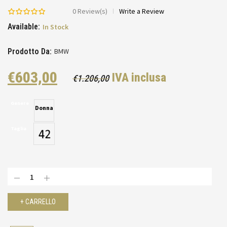
0
Review(s)
Write a Review
Available:
In Stock
Prodotto Da:
BMW
Il
Il
€
603,00
IVA inclusa
€
1.206,00
prezzo
prezzo
Genere
originale
attuale
Donna
era:
è:
Taglia
€1.206,00.
€603,00.
+ CARRELLO