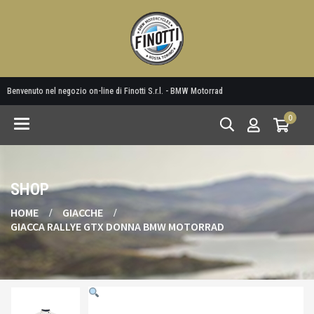
Benvenuto nel negozio on-line di Finotti S.r.l. - BMW Motorrad
0
Toggle
navigation
SHOP
HOME
GIACCHE
GIACCA RALLYE GTX DONNA BMW MOTORRAD