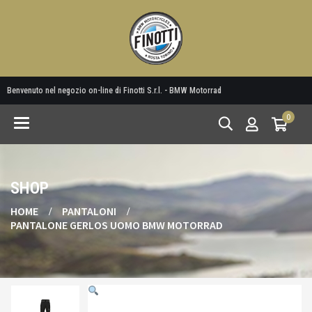
Benvenuto nel negozio on-line di Finotti S.r.l. - BMW Motorrad
0
Toggle
navigation
SHOP
HOME
PANTALONI
PANTALONE GERLOS UOMO BMW MOTORRAD