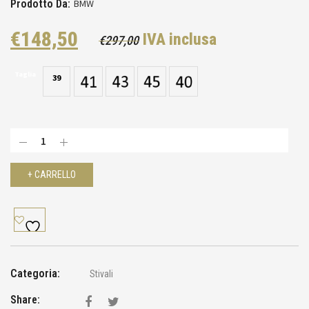
Prodotto Da:
BMW
Il
Il
€
148,50
IVA inclusa
€
297,00
prezzo
prezzo
Taglia
originale
attuale
39
era:
è:
€297,00.
€148,50.
+ CARRELLO
Categoria:
Stivali
Share: