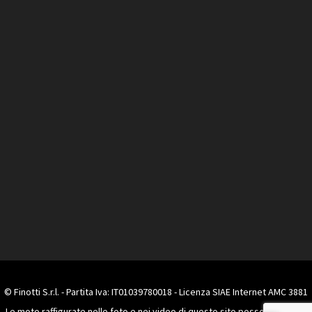
© Finotti S.r.l. - Partita Iva: IT01039780018 - Licenza SIAE Internet AMC 3881
Le moto raffigurate nelle foto e nei video di questo sito possono essere