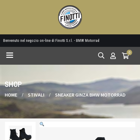
Benvenuto nel negozio on-line di Finotti S.r.l. - BMW Motorrad
0
Toggle
navigation
SHOP
HOME
STIVALI
SNEAKER GINZA BMW MOTORRAD