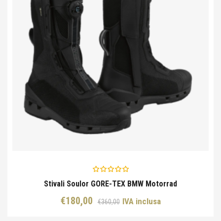
Stivali Soulor GORE-TEX BMW Motorrad
Il
Il
€
180,00
IVA inclusa
€
360,00
prezzo
prezzo