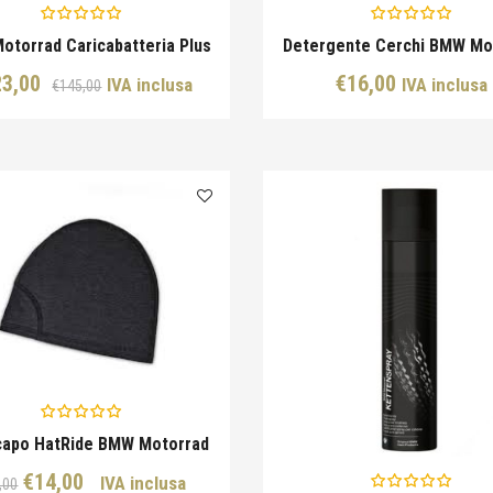
torrad Caricabatteria Plus
Detergente Cerchi BMW Mo
Il
Il
23,00
€
16,00
IVA inclusa
IVA inclusa
€
145,00
prezzo
prezzo
originale
attuale
era:
è:
€145,00.
€123,00.
capo HatRide BMW Motorrad
Il
Il
€
14,00
IVA inclusa
,00