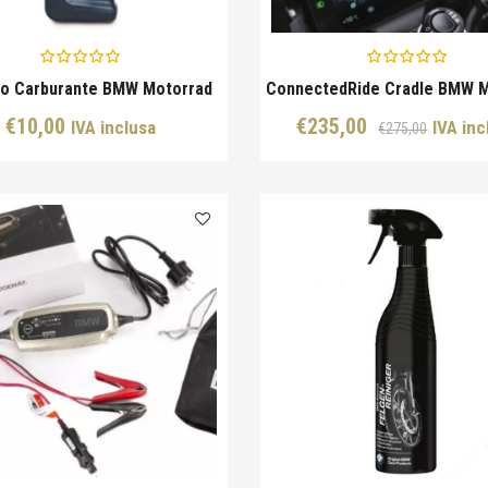
vo Carburante BMW Motorrad
ConnectedRide Cradle BMW 
Il
Il
€
10,00
€
235,00
IVA inclusa
IVA inc
€
275,00
prezz
prezz
origin
attual
era:
è:
€275,
€235,