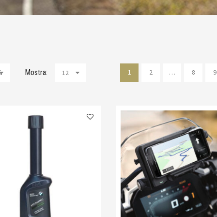
Mostra:
1
2
…
8
9
à
12