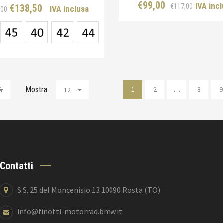
Il
Il
€
99,00
IVA inc
Il
Il
€
117,00
€
138,50
IVA inclusa
,00
prezz
prezz
prezzo
prezzo
origin
attual
originale
attuale
era:
è:
era:
è:
€117,0
€99,00
€277,00.
€138,50.
Mostra:
1
2
…
8
9
à
12
Contatti
S.S. 25 del Moncenisio 13 10090 Rosta (TO)
info@finotti-motorrad.bmw.it