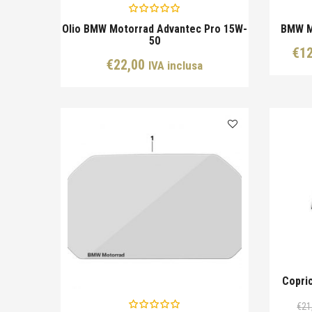
Olio BMW Motorrad Advantec Pro 15W-
BMW Mo
50
€
1
€
22,00
IVA inclusa
Copri
€
21