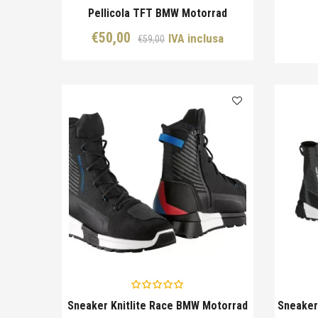
Pellicola TFT BMW Motorrad
Il
Il
€
50,00
IVA inclusa
€
59,00
prezzo
prezzo
originale
attuale
era:
è:
€59,00.
€50,00.
Sneaker Knitlite Race BMW Motorrad
Sneaker