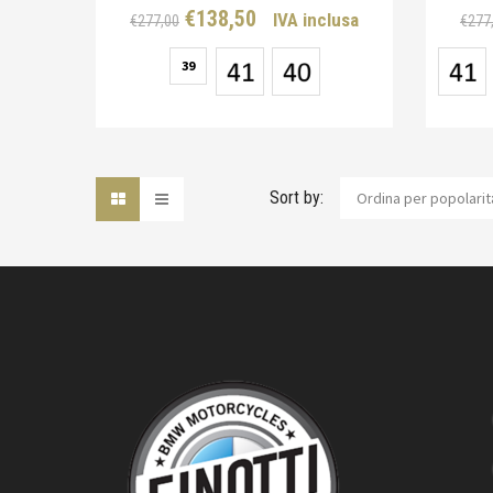
Il
Il
€
138,50
IVA inclusa
€
277,00
€
277
prezzo
prezzo
39
originale
attuale
era:
è:
€277,00.
€138,50.
Sort by:
Ordina per popolarit