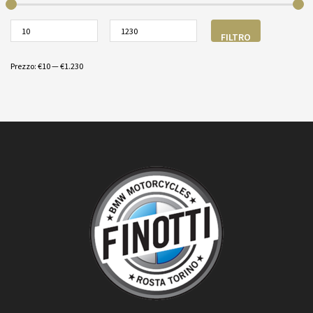
FILTRO
Prezzo:
€10
—
€1.230