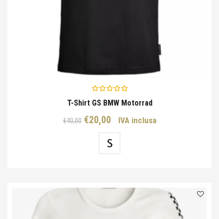
T-Shirt GS BMW Motorrad
Il
Il
€
20,00
IVA inclusa
€
40,00
prezzo
prezzo
originale
attuale
era:
è:
€40,00.
€20,00.