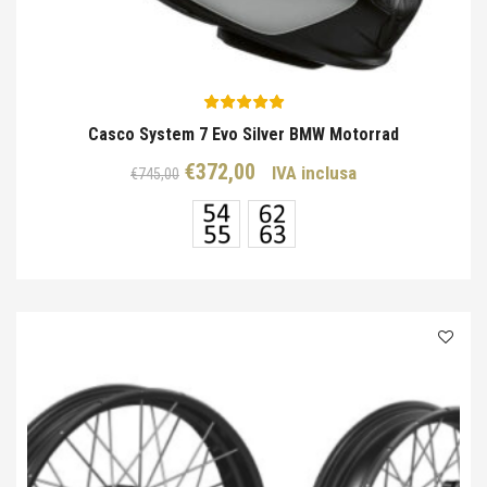
Casco System 7 Evo Silver BMW Motorrad
Il
Il
€
372,00
IVA inclusa
€
745,00
prezzo
prezzo
originale
attuale
era:
è:
€745,00.
€372,00.