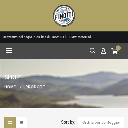
Benvenuto nel negozio on-line di Finotti S.r.l. - BMW Motorrad
0
Toggle
navigation
SHOP
HOME
PRODOTTI
Sort by:
Ordina per punteggio