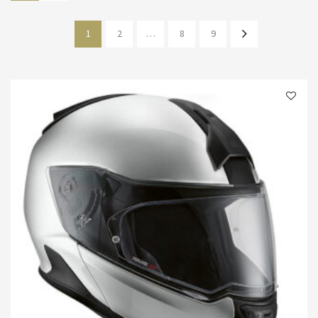
1
2
…
8
9