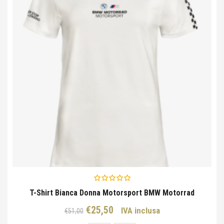
T-Shirt Bianca Donna Motorsport BMW Motorrad
Il
Il
€
25,50
IVA inclusa
€
51,00
prezzo
prezzo