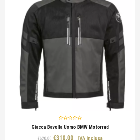
Giacca Bavella Uomo BMW Motorrad
Il
Il
€
310,00
IVA inclusa
€
620,00