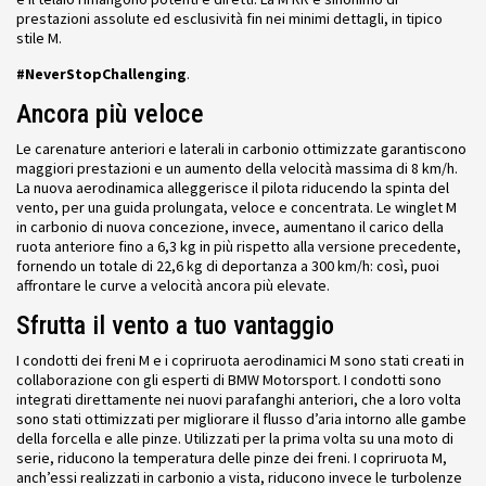
prestazioni assolute ed esclusività fin nei minimi dettagli, in tipico
stile M.
#NeverStopChallenging
.
Ancora più veloce
Le carenature anteriori e laterali in carbonio ottimizzate garantiscono
maggiori prestazioni e un aumento della velocità massima di 8 km/h.
La nuova aerodinamica alleggerisce il pilota riducendo la spinta del
vento, per una guida prolungata, veloce e concentrata. Le winglet M
in carbonio di nuova concezione, invece, aumentano il carico della
ruota anteriore fino a 6,3 kg in più rispetto alla versione precedente,
fornendo un totale di 22,6 kg di deportanza a 300 km/h: così, puoi
affrontare le curve a velocità ancora più elevate.
Sfrutta il vento a tuo vantaggio
I condotti dei freni M e i copriruota aerodinamici M sono stati creati in
collaborazione con gli esperti di BMW Motorsport. I condotti sono
integrati direttamente nei nuovi parafanghi anteriori, che a loro volta
sono stati ottimizzati per migliorare il flusso d’aria intorno alle gambe
della forcella e alle pinze. Utilizzati per la prima volta su una moto di
serie, riducono la temperatura delle pinze dei freni. I copriruota M,
anch’essi realizzati in carbonio a vista, riducono invece le turbolenze