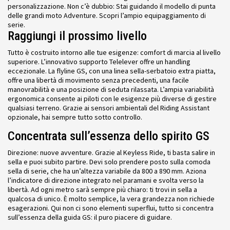
personalizzazione. Non c’è dubbio: Stai guidando il modello di punta
delle grandi moto Adventure. Scopri l’ampio equipaggiamento di
serie.
Raggiungi il prossimo livello
Tutto è costruito intorno alle tue esigenze: comfort di marcia al livello
superiore. L’innovativo supporto Telelever offre un handling
eccezionale. La flyline GS, con una linea sella-serbatoio extra piatta,
offre una libertà di movimento senza precedenti, una facile
manovrabilità e una posizione di seduta rilassata. L’ampia variabilità
ergonomica consente ai piloti con le esigenze più diverse di gestire
qualsiasi terreno. Grazie ai sensori ambientali del Riding Assistant
opzionale, hai sempre tutto sotto controllo.
Concentrata sull’essenza dello spirito GS
Direzione: nuove avventure. Grazie al Keyless Ride, ti basta salire in
sella e puoi subito partire. Devi solo prendere posto sulla comoda
sella di serie, che ha un’altezza variabile da 800 a 890 mm. Aziona
l’indicatore di direzione integrato nel paramani e svolta verso la
libertà. Ad ogni metro sarà sempre più chiaro: ti trovi in sella a
qualcosa di unico. È molto semplice, la vera grandezza non richiede
esagerazioni. Qui non ci sono elementi superflui, tutto si concentra
sull’essenza della guida GS: il puro piacere di guidare.