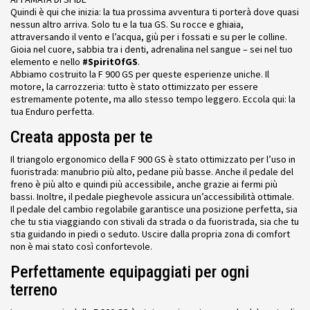
Quindi è qui che inizia: la tua prossima avventura ti porterà dove quasi
nessun altro arriva. Solo tu e la tua GS. Su rocce e ghiaia,
attraversando il vento e l’acqua, giù per i fossati e su per le colline.
Gioia nel cuore, sabbia tra i denti, adrenalina nel sangue – sei nel tuo
elemento e nello
#SpiritOfGS
.
Abbiamo costruito la F 900 GS per queste esperienze uniche. Il
motore, la carrozzeria: tutto è stato ottimizzato per essere
estremamente potente, ma allo stesso tempo leggero. Eccola qui: la
tua Enduro perfetta.
Creata apposta per te
Il triangolo ergonomico della F 900 GS è stato ottimizzato per l’uso in
fuoristrada: manubrio più alto, pedane più basse. Anche il pedale del
freno è più alto e quindi più accessibile, anche grazie ai fermi più
bassi. Inoltre, il pedale pieghevole assicura un’accessibilità ottimale.
Il pedale del cambio regolabile garantisce una posizione perfetta, sia
che tu stia viaggiando con stivali da strada o da fuoristrada, sia che tu
stia guidando in piedi o seduto. Uscire dalla propria zona di comfort
non è mai stato così confortevole.
Perfettamente equipaggiati per ogni
terreno