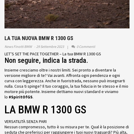
LA TUA NUOVA BMW R 1300 GS
News Finotti BMW
29 Settembre 2023
0 Commenti
LET’S
SET THE PACE
TOGETHER – La tua BMW R 1300 GS
Non seguire, indica la strada.
Insieme cresciamo oltre i nostri limiti. Sei pronto a diventare la
versione migliore di te? Vai avanti. Affronta ogni pendenza e ogni
curva con leggerezza. Anche in fuoristrada, nessuno può insegnarti
nulla. Cosa ti spinge? Il tuo coraggio, la tua fiducia in te stesso e il mio
motore più potente. Insieme dettiamo nuovi standard e viviamo
lo
#SpiritOfGS
.
LA BMW R 1300 GS
VERSATILITÀ SENZA PARI
Nessun compromesso, tutto è su misura per te. Qual è la posizione di
seduta che preferisci per raggiungere i tuoi nuovi traguardi? Più alta,