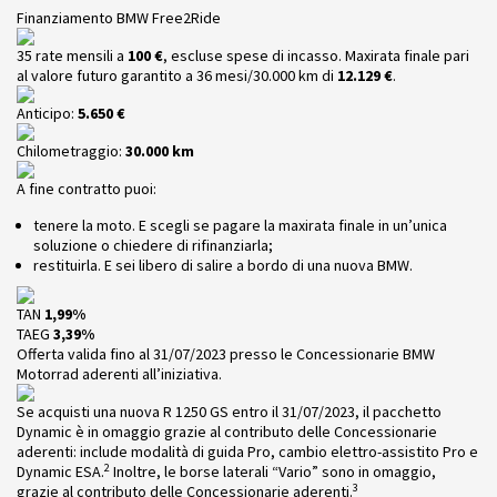
Finanziamento BMW Free2Ride
35 rate mensili a
100 €
, escluse spese di incasso. Maxirata finale pari
al valore futuro garantito a 36 mesi/30.000 km di
12.129 €
.
Anticipo:
5.650 €
Chilometraggio:
30.000 km
A fine contratto puoi:
tenere la moto. E scegli se pagare la maxirata finale in un’unica
soluzione o chiedere di rifinanziarla;
restituirla. E sei libero di salire a bordo di una nuova BMW.
TAN
1,99%
TAEG
3,39%
Offerta valida fino al 31/07/2023 presso le Concessionarie BMW
Motorrad aderenti all’iniziativa.
Se acquisti una nuova R 1250 GS entro il 31/07/2023, il pacchetto
Dynamic è in omaggio grazie al contributo delle Concessionarie
aderenti: include modalità di guida Pro, cambio elettro-assistito Pro e
2
Dynamic ESA.
Inoltre, le borse laterali “Vario” sono in omaggio,
3
grazie al contributo delle Concessionarie aderenti.