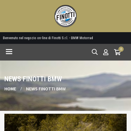
Benvenuto nel negozio on-line di Finotti S.r.l. - BMW Motorrad
0
Toggle
navigation
NEWS FINOTTI BMW
HOME
NEWS FINOTTI BMW