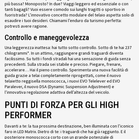
più bassa? Monoposto? In due? Viaggi leggero ed essenziale o con
tanti bagagli? Vuoi essere comodo sui lunghi tragitti o sportivo in
fuoristrada? L’innovativo concetto modulare del telaio aspetta solo di
esaudire i tuoi desideri. Chiamami l’enduro da turismo perfetta:
potresti avere ragione.
Controllo e maneggevolezza
Una leggerezza inattesa: hai tutto sotto controllo. Sotto di te hai 237
chilogrammi*. In un attimo, raggiungere grandi traguardi diventa
facilissimo. Su tutti i fondi stradali hai una sensazione di guida senza
precedenti. Sulla strada sei stabile e preciso. Piegare, frenare,
accelerare… Hai il pieno controllo. Sperimenta una nuova facilità di
guida grazie a telai completamente riprogettati, come il nuovo
telaietto reggisella monoscocca, i nuovi EVO Telelever ed EVO
Paralever, il nuovo DSA (Dynamic Suspension Adjustment) e
l’innovativa regolazione adattiva dell’altezza del veicolo.
PUNTI DI FORZA PER GLI HIGH
PERFORMER
Davanti a te: la tua prossima destinazione, ben illuminata con l’iconico
faro in LED Matrix. Dietro di te: i traguardi che hai già raggiunto. E il
posteriore monoscocca corto con un grande potenziale di