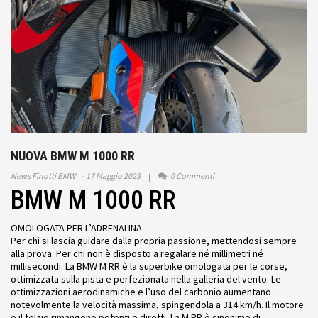
NUOVA BMW M 1000 RR
News Finotti BMW
17 Maggio 2023
0 Commenti
BMW M 1000 RR
OMOLOGATA PER L’ADRENALINA
Per chi si lascia guidare dalla propria passione, mettendosi sempre
alla prova. Per chi non è disposto a regalare né millimetri né
millisecondi. La BMW M RR è la superbike omologata per le corse,
ottimizzata sulla pista e perfezionata nella galleria del vento. Le
ottimizzazioni aerodinamiche e l’uso del carbonio aumentano
notevolmente la velocità massima, spingendola a 314 km/h. Il motore
e il telaio rimangono potenti e diretti. La M RR è sinonimo di