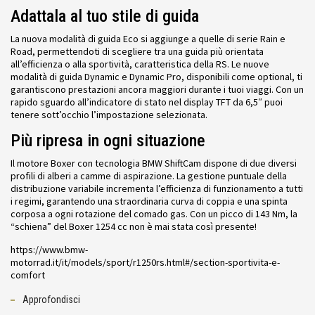
Adattala al tuo stile di guida
La nuova modalità di guida Eco si aggiunge a quelle di serie Rain e
Road, permettendoti di scegliere tra una guida più orientata
all’efficienza o alla sportività, caratteristica della RS. Le nuove
modalità di guida Dynamic e Dynamic Pro, disponibili come optional, ti
garantiscono prestazioni ancora maggiori durante i tuoi viaggi. Con un
rapido sguardo all’indicatore di stato nel display TFT da 6,5″ puoi
tenere sott’occhio l’impostazione selezionata.
Più ripresa in ogni situazione
Il motore Boxer con tecnologia BMW ShiftCam dispone di due diversi
profili di alberi a camme di aspirazione. La gestione puntuale della
distribuzione variabile incrementa l’efficienza di funzionamento a tutti
i regimi, garantendo una straordinaria curva di coppia e una spinta
corposa a ogni rotazione del comado gas. Con un picco di 143 Nm, la
“schiena” del Boxer 1254 cc non è mai stata così presente!
https://www.bmw-
motorrad.it/it/models/sport/r1250rs.html#/section-sportivita-e-
comfort
Approfondisci