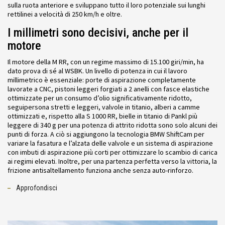
sulla ruota anteriore e sviluppano tutto il loro potenziale sui lunghi
rettilinei a velocità di 250 km/h e oltre.
I millimetri sono decisivi, anche per il
motore
Il motore della M RR, con un regime massimo di 15.100 giri/min, ha
dato prova di sé al WSBK. Un livello di potenza in cui il lavoro
millimetrico è essenziale: porte di aspirazione completamente
lavorate a CNC, pistoni leggeri forgiati a 2 anelli con fasce elastiche
ottimizzate per un consumo d’olio significativamente ridotto,
seguipersona stretti e leggeri, valvole in titanio, alberi a camme
ottimizzati e, rispetto alla S 1000 RR, bielle in titanio di Pankl più
leggere di 340 g per una potenza di attrito ridotta sono solo alcuni dei
punti di forza. A ciò si aggiungono la tecnologia BMW ShiftCam per
variare la fasatura e l’alzata delle valvole e un sistema di aspirazione
con imbuti di aspirazione più corti per ottimizzare lo scambio di carica
ai regimi elevati. Inoltre, per una partenza perfetta verso la vittoria, la
frizione antisaltellamento funziona anche senza auto-rinforzo.
Approfondisci