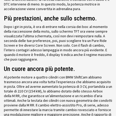
DTC interviene di meno. In questo modo, la potenza motrice in
accelerazione viene convertita in adrenalina pura.
Più prestazioni, anche sullo schermo.
Dopo i giri in pista, è ora di entrare nella corsia dei box: al momento
della riaccensione della moto, sullo schermo TFT ora viene sempre
visualizzata l’ultima schermata, così non devi reimpostare nulla. A
seconda delle tue preferenze, poi, puoi scegliere tra un Pure Ride
Screen e tre diversi Core Screen. Non solo. Con il flash di cambio,
l’intero contagiri adesso lampeggia in modo ancora più evidente. E
quando il motore è freddo, il display ti indica anche il regime massimo
che puoi raggiungere.
Un cuore ancora più potente.
Al potente motore a quattro cilindri con BMW ShiftCam abbiamo
trasmesso ancora una volta tutta l’esperienza che abbiamo acquisito
in pista. Oltre ad averne aumentato la potenza di 3 CV, portandola a un
totale di 210 CV (154 kW), lo abbiamo dotato dello stesso Airbox
della M RR, che garantisce un’alimentazione e un ricambio d’aria
ottimali. Anche la testata dei cilindri con nuova geometria dei condotti
proviene dalla M RR. Il cambio elettro-assistito Pro, di serie, adesso
permette di innestare la marcia tramite cambio rovesciato e fornisce
una modulazione migliore e maggiore precisione. Anche il rapporto di