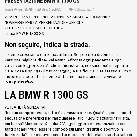
PRESENTAZIONE BMW R 1300 GS
News Finotti BMW
16 Ottobre 2023
0 Commenti
VI ASPETTIAMO IN CONCESSIONARIA SABATO 4 E DOMENICA 5
NOVEMBRE PER LA PRESENTAZIONE UFFICILE.
« LET’S
SET THE PACE
TOGETHE »
La tua BMW R 1300 GS
Non seguire, indica la strada.
Insieme cresciamo oltre i nostri limiti. Sei pronto a diventare la
versione migliore di te? Vai avanti. Affronta ogni pendenza e ogni
curva con leggerezza. Anche in fuoristrada, nessuno può insegnarti
nulla. Cosa ti spinge? Il tuo coraggio, la tua fiducia in te stesso e il mio
motore più potente. Insieme dettiamo nuovi standard e viviamo
lo
#SpiritOfGS
.
LA BMW R 1300 GS
VERSATILITÀ SENZA PARI
Nessun compromesso, tutto è su misura per te. Qual è la posizione di
seduta che preferisci per raggiungere i tuoi nuovi traguardi? Più alta,
più bassa? Monoposto? In due? Viaggi leggero ed essenziale o con
tanti bagagli? Vuoi essere comodo sui lunghi tragitti o sportivo in
fuoristrada? L’innovativo concetto modulare del telaio aspetta solo di