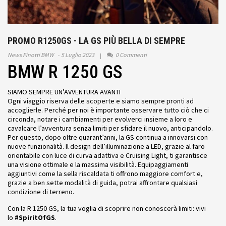
PROMO R1250GS - LA GS PIÙ BELLA DI SEMPRE
News Finotti BMW
5 Luglio 2023
0 Commenti
BMW R 1250 GS
SIAMO SEMPRE UN’AVVENTURA AVANTI
Ogni viaggio riserva delle scoperte e siamo sempre pronti ad
accoglierle. Perché per noi è importante osservare tutto ciò che ci
circonda, notare i cambiamenti per evolverci insieme a loro e
cavalcare l’avventura senza limiti per sfidare il nuovo, anticipandolo.
Per questo, dopo oltre quarant’anni, la GS continua a innovarsi con
nuove funzionalità. Il design dell’illuminazione a LED, grazie al faro
orientabile con luce di curva adattiva e Cruising Light, ti garantisce
una visione ottimale e la massima visibilità. Equipaggiamenti
aggiuntivi come la sella riscaldata ti offrono maggiore comfort e,
grazie a ben sette modalità di guida, potrai affrontare qualsiasi
condizione di terreno.
Con la R 1250 GS, la tua voglia di scoprire non conoscerà limiti: vivi
lo
#SpiritOfGS
.