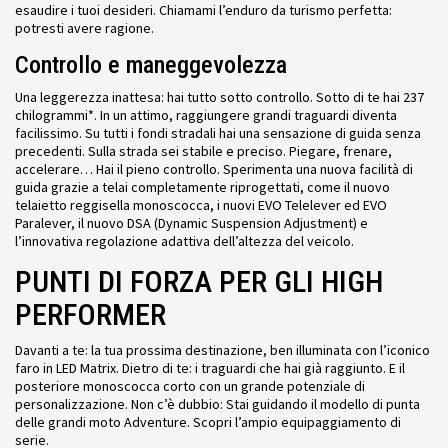
esaudire i tuoi desideri. Chiamami l’enduro da turismo perfetta:
potresti avere ragione.
Controllo e maneggevolezza
Una leggerezza inattesa: hai tutto sotto controllo. Sotto di te hai 237
chilogrammi*. In un attimo, raggiungere grandi traguardi diventa
facilissimo. Su tutti i fondi stradali hai una sensazione di guida senza
precedenti. Sulla strada sei stabile e preciso. Piegare, frenare,
accelerare… Hai il pieno controllo. Sperimenta una nuova facilità di
guida grazie a telai completamente riprogettati, come il nuovo
telaietto reggisella monoscocca, i nuovi EVO Telelever ed EVO
Paralever, il nuovo DSA (Dynamic Suspension Adjustment) e
l’innovativa regolazione adattiva dell’altezza del veicolo.
PUNTI DI FORZA PER GLI HIGH
PERFORMER
Davanti a te: la tua prossima destinazione, ben illuminata con l’iconico
faro in LED Matrix. Dietro di te: i traguardi che hai già raggiunto. E il
posteriore monoscocca corto con un grande potenziale di
personalizzazione. Non c’è dubbio: Stai guidando il modello di punta
delle grandi moto Adventure. Scopri l’ampio equipaggiamento di
serie.