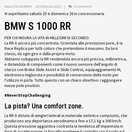
News Finotti BMW
20 Febbraio 2023
0 Commenti
Vi aspettiamo sabato 25 e domenica 26 in concessonaria.
BMW S 1000 RR
PER CHI MISURA LA VITA IN MILLESIMI DI SECONDO.
La RR è ancora più concentrata. Orientata alle prestazioni pure, è la
Race Replica per tutti coloro che pretendono il massimo. Da loro
stessi, da ogni giro e dalla propria moto.
Abbiamo sviluppato la RR rendendola ancora più precisa, millimetrica,
e dotandola di componenti come il nuovo sensore dell’angolo di
sterzo con Brake Slide Assist e Slide Control, equipaggiamento M,
elettronica migliorata e possibilità di conversione della moto per
l’utilizzo in pista. Tutto questo con un chiaro obiettivo: raggiungere
nuove pole position.
#NeverStopChallenging
La pista? Una comfort zone.
La RR è dotata di winglet laterali in materiale sintetico composito, che
producono una deportanza aerodinamica fino a 17,1 kg a 300 km/h.
Questa pressione aggiuntiva contrasta la tendenza all’impennata in
fase di accelerazione: la forcella mantiene il contatto con il suolo e il