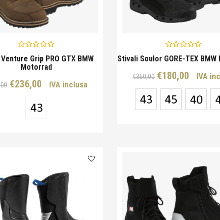
li Venture Grip PRO GTX BMW
Stivali Soulor GORE-TEX BMW
Motorrad
Il
Il
€
180,00
IVA in
€
360,00
Il
Il
€
236,00
IVA inclusa
,00
prezzo
prezz
prezzo
prezzo
originale
attual
originale
attuale
era:
è:
era:
è:
€360,00.
€180,0
€472,00.
€236,00.