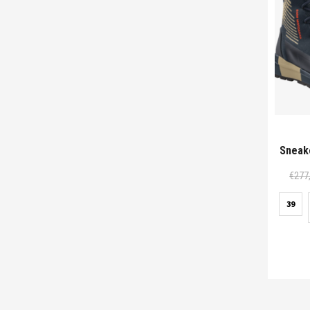
Sneak
€
277
39