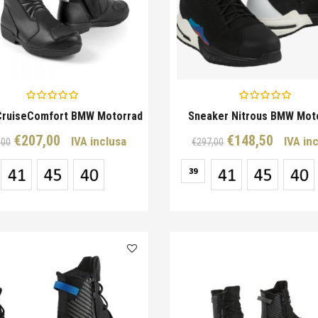
 CruiseComfort BMW Motorrad
Sneaker Nitrous BMW Mot
Il
Il
Il
Il
€
207,00
€
148,50
IVA inclusa
IVA in
,00
€
297,00
prezzo
prezzo
prezzo
prezz
originale
attuale
39
originale
attual
era:
è:
era:
è:
€277,00.
€207,00.
€297,00.
€148,5