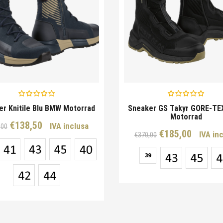
er Knitile Blu BMW Motorrad
Sneaker GS Takyr GORE-T
Motorrad
Il
Il
€
138,50
IVA inclusa
,00
Il
Il
€
185,00
IVA in
prezzo
prezzo
€
370,00
prezzo
prezz
originale
attuale
39
originale
attual
era:
è:
era:
è:
€277,00.
€138,50.
€370,00.
€185,0