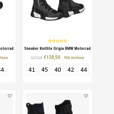
Motorrad
Sneaker Knitlite Grigia BMW Motorrad
Il
Il
€
138,50
clusa
IVA inclusa
€
277,00
o
prezzo
prezzo
e
originale
attuale
era:
è:
0.
€277,00.
€138,50.