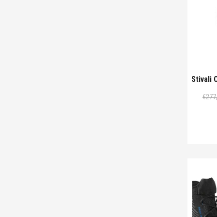
Stivali
€
277