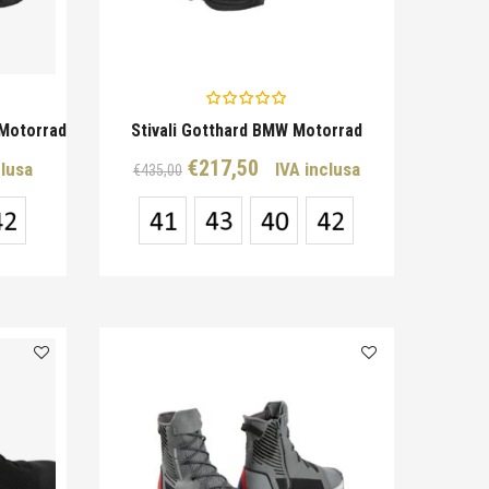
 Motorrad
Stivali Gotthard BMW Motorrad
Il
Il
€
217,50
clusa
IVA inclusa
€
435,00
o
prezzo
prezzo
e
originale
attuale
era:
è:
0.
€435,00.
€217,50.