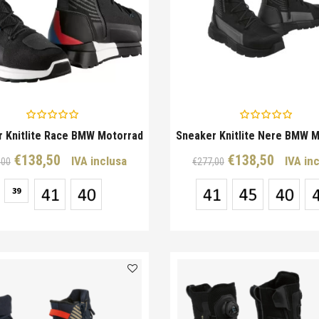
 Knitlite Race BMW Motorrad
Sneaker Knitlite Nere BMW 
Il
Il
Il
Il
€
138,50
€
138,50
IVA inclusa
IVA in
,00
€
277,00
prezzo
prezzo
prezzo
prezz
39
originale
attuale
originale
attual
era:
è:
era:
è:
€277,00.
€138,50.
€277,00.
€138,5