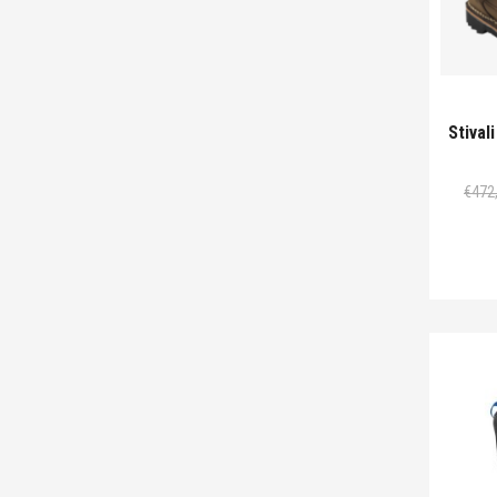
Stiva
€
472