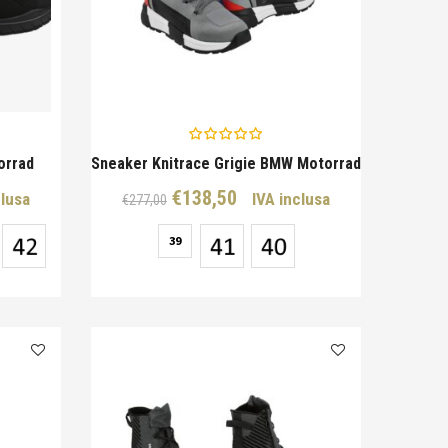
orrad
Sneaker Knitrace Grigie BMW Motorrad
Il
Il
€
138,50
clusa
IVA inclusa
€
277,00
o
prezzo
prezzo
e
39
originale
attuale
era:
è:
0.
€277,00.
€138,50.