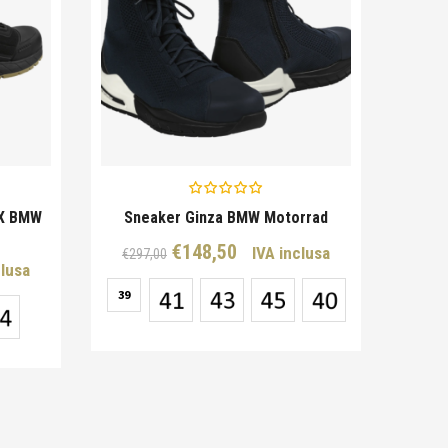
EX BMW
Sneaker Ginza BMW Motorrad
Il
Il
€
148,50
IVA inclusa
€
297,00
clusa
prezzo
prezzo
o
39
originale
attuale
e
era:
è:
€297,00.
€148,50.
0.