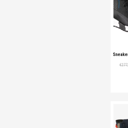
Sneaker
€
277