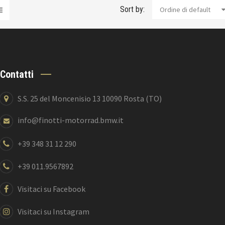
Sort by:
Ordine di default
Contatti
S.S. 25 del Moncenisio 13 10090 Rosta (TO)
info@finotti-motorrad.bmw.it
+39 348 31 12 290
+39 011.9567892
Visitaci su Facebook
Visitaci su Instagram